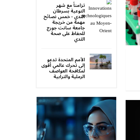
تزامناً مع شهر
التوعية بسرطان
الثدي - خمس نصائح
مهمة من خريجة
جامعة سانت جورج
للحفاظ على صحة
الثدي‎
الأمم المتحدة تدعو
إلى تحرك عالمي أقوى
لمكافحة العواصف
الرملية والترابية