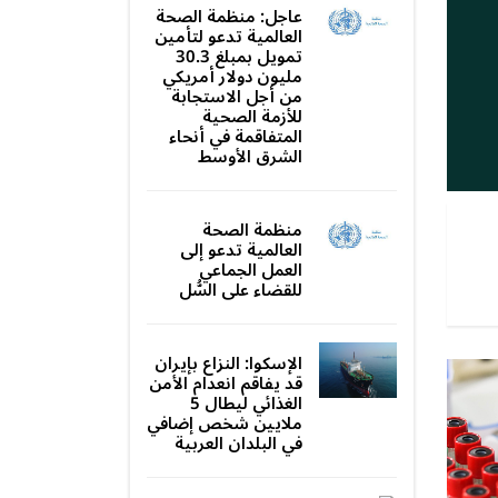
عاجل: منظمة الصحة
العالمية تدعو لتأمين
تمويل بمبلغ 30.3
مليون دولار أمريكي
من أجل الاستجابة
للأزمة الصحية
المتفاقمة في أنحاء
الشرق الأوسط
منظمة الصحة
العالمية تدعو إلى
العمل الجماعي
للقضاء على السُّل
الإسكوا: النزاع بإيران
قد يفاقم انعدام الأمن
الغذائي ليطال 5
ملايين شخص إضافي
في البلدان العربية