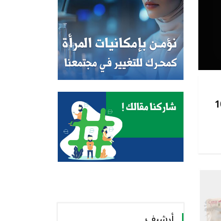
100,000
أرشيف