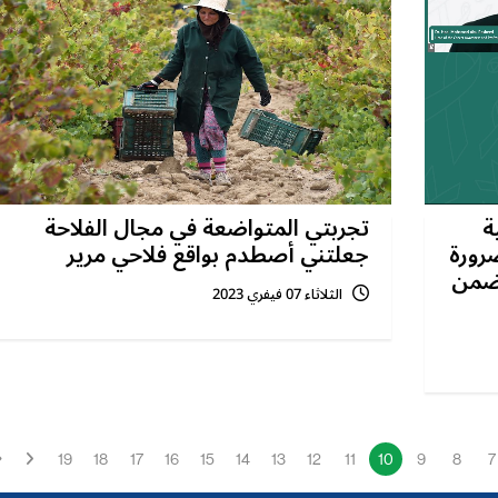
ة
تجربتي المتواضعة في مجال الفلاحة
رورة
جعلتني أصطدم بواقع فلاحي مرير
 ضمن
الثلاثاء 07 فيفري 2023
19
18
17
16
15
14
13
12
11
10
9
8
7