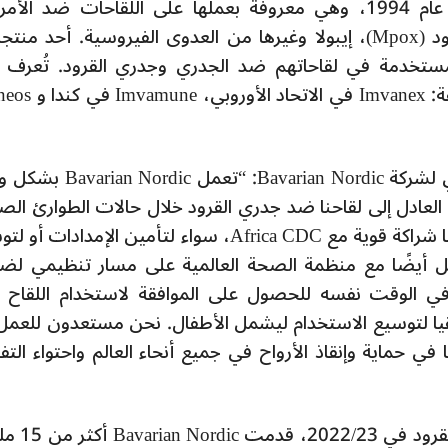
وتسويق اللقاحات. تأسست الشركة في عام 1994، وهي معروفة بعملها على اللقاحات ضد ا
المعدية، بما في ذلك الجدري، جدري القرود (Mpox)، إيبولا وغيرها من العدوى الفيروسية. أحد م
ة هو منصة اللقاحات MVA-BN، المستخدمة في لقاحاتهم ضد الجدري وجدري القرود. تُعر
اللقاحات بأسماء مختلفة في مناطق مختلفة: Imvanex 
قال بول تشابلين، الرئيس والمدير التنفيذي لشركة Bavarian Nordic: “
لعادل إلى لقاحنا ضد جدري القرود خلال حالات الطوارئ الص
العامة الحالية (PHECS وPHEIC). لقد أقمنا شراكة قوية مع Africa CDC، سواء لتأمين الإمدادا
مل أيضًا مع منظمة الصحة العالمية على مسار تنظيمي لض
في الوقت نفسه للحصول على الموافقة لاستخدام اللقاح 
قيا لتوسيع الاستخدام ليشمل الأطفال. نحن مستعدون للعمل
م بدورنا في حماية وإنقاذ الأرواح في جميع أنحاء العالم واحتواء ال
خلال حالة الطوارئ الصحية العامة لجدري 