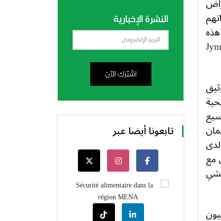
لأمراض
نتجاتهم
النشرة الإخبارية
ف هذه
في الاتحاد الأوروبي، Imvamune في كندا و Jynneos
اشترك الآن
تعمل Bavarian Nordic بشكل وثيق
حية
ت أو لتوسيع
مان
تابعونا أيضا عبر
لدى
 مع
تفشي
القرود في 2022/23، قدمت Bavarian Nordic أكثر من 15 مليون