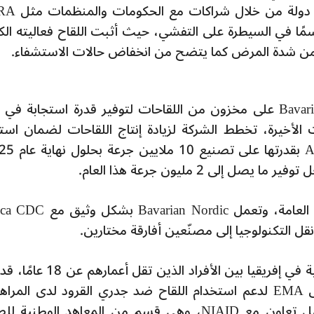
جرعة من لقاح جدري القرود لأكثر من 76 
 حاسمًا في السيطرة على التفشي، حيث أثبت اللقاح فعاليته الك
 من شدة المرض كما يتضح من انخفاض حالات الاستشفاء.
منذ عام 2022، حافظت شركة Bavarian Nordic على مخزون من اللقاحات لتوفير قدرة استجابة ف
الأخيرة، تخطط الشركة لزيادة إنتاج اللقاحات لضمان استم
 إلى 2 مليون جرعة هذا العام.
يبقى جدري القرود تهديدًا مستمرًا للصحة العامة، وتعمل an Nordic
قل التكنولوجيا إلى مصنّعين أفارقة مختارين.
مع حدوث غالبية حالات جدري القرود الحالية في إفريقيا بين الأفراد الذي
Bavarian Nordic مؤخرًا بيانات سريرية إلى EMA لدعم استخدام اللقاح ضد جدري القرود لدى الم
(12-17 عامًا). تم توليد هذه البيانات بفضل تعاون مع NIAID، وهي قسم من المعاهد الوطن