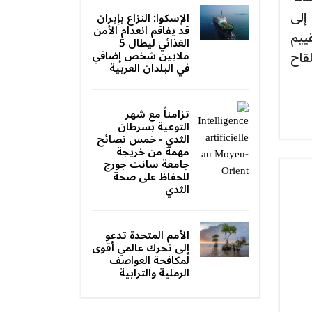
 عامًا. بالإضافة إلى
الإسكوا: النزاع بإيران
قد يفاقم انعدام الأمن
ة لتقييم
الغذائي ليطال 5
خدام اللقاح
ملايين شخص إضافي
في البلدان العربية
تزامناً مع شهر
التوعية بسرطان
الثدي - خمس نصائح
مهمة من خريجة
جامعة سانت جورج
للحفاظ على صحة
الثدي‎
الأمم المتحدة تدعو
إلى تحرك عالمي أقوى
لمكافحة العواصف
الرملية والترابية