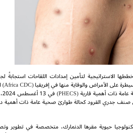
كة Bavarian Nordic A/S عن خططها الاستراتيجية لتأمين إمدادات اللقاحات استجابةً 
القرود (Mpox). جاء ذلك بعد إعلان
وصف جدري القرود بأ
ظمة الصحة العالمية (WHO) الذي صنف جدري القرود كحالة طوارئ صحية عامة ذات أهمية 
Bavarian N هي شركة تكنولوجيا حيوية مقرها الدنمارك، متخصصة في تطوير وت