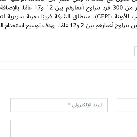
(NIH) في الولايات المتحدة، بمشاركة أكثر من 300 فرد تتراوح أعمارهم بين 12 و17
ذلك، وبالتعاون مع تحالف ابتكارات التأهب للأوبئة (CEPI)، ستطلق الشركة قريبًا تجربة سريري
المناعة وسلامة MVA-BN لدى الأطفال الذين تتراوح أعمارهم بين 2 و12 عامًا، بهدف توسيع است