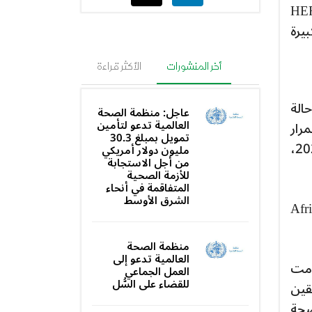
دولة من خلال شراكات مع الحكومات والمنظمات مثل HERA
بيرة
أخر المنشورات
الأكثر قراءة
ي حالة
عاجل: منظمة الصحة
العالمية تدعو لتأمين
رار
تمويل بمبلغ 30.3
الوصول العادل. أبلغت الشركة Africa CDC بقدرتها على تصنيع 10 ملايين جرعة بحلول نهاية عام 2025،
مليون دولار أمريكي
من أجل الاستجابة
للأزمة الصحية
المتفاقمة في أنحاء
الشرق الأوسط
Bavari بشكل وثيق مع Africa CDC
منظمة الصحة
العالمية تدعو إلى
ن تقل أعمارهم عن 18 عامًا، قدمت
العمل الجماعي
للقضاء على السُّل
راهقين
ية للصحة