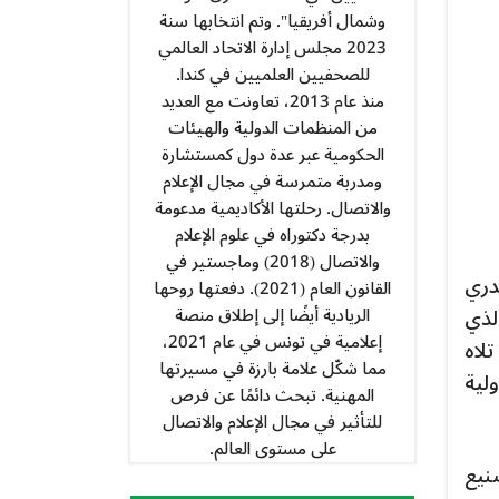
وشمال أفريقيا". وتم انتخابها سنة
2023 مجلس إدارة الاتحاد العالمي
للصحفيين العلميين في كندا.
منذ عام 2013، تعاونت مع العديد
من المنظمات الدولية والهيئات
الحكومية عبر عدة دول كمستشارة
ومدربة متمرسة في مجال الإعلام
والاتصال. رحلتها الأكاديمية مدعومة
بدرجة دكتوراه في علوم الإعلام
والاتصال (2018) وماجستير في
لجدري
القانون العام (2021). دفعتها روحها
 مركز السيطرة على الأمراض والوقاية منها في إفريقيا (Africa CDC) الذي
الريادية أيضًا إلى إطلاق منصة
إعلامية في تونس في عام 2021،
نه حالة طوارئ صحية عامة ذات أهمية قارية (PHECS) في 13 أغسطس 2024، تلاه
مما شكّل علامة بارزة في مسيرتها
دولية
المهنية. تبحث دائمًا عن فرص
للتأثير في مجال الإعلام والاتصال
على مستوى العالم.
صنيع