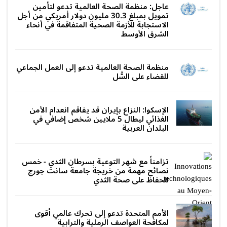
عاجل: منظمة الصحة العالمية تدعو لتأمين
تمويل بمبلغ 30.3 مليون دولار أمريكي من أجل
الاستجابة للأزمة الصحية المتفاقمة في أنحاء
الشرق الأوسط
منظمة الصحة العالمية تدعو إلى العمل الجماعي
للقضاء على السُّل
الإسكوا: النزاع بإيران قد يفاقم انعدام الأمن
الغذائي ليطال 5 ملايين شخص إضافي في
البلدان العربية
تزامناً مع شهر التوعية بسرطان الثدي - خمس
نصائح مهمة من خريجة جامعة سانت جورج
للحفاظ على صحة الثدي‎
الأمم المتحدة تدعو إلى تحرك عالمي أقوى
لمكافحة العواصف الرملية والترابية