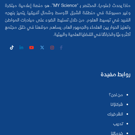
ماذا يحدث (علوم)، المختصر بـ “MY Science”، هو منصة إعلامية مبتكرة
وغير مسبوقة في منطقة الشرق الأوسط وشمال أفريقيا. يتميز بنهجه
الفريد في تبسيط العلوم. من خلال تسليط الضوء على مبادرات المواطن
وتعزيز الحوار بين العلماء والجمهور العام، يساهم موقعنا في خلق مجتمع
أكثر وعيًا وانخراطًا في القضايا العلمية والبيئية.
روابط مفيدة
من نحن؟
شركاؤنا
انشر خبرك
تدريب
خدماتنا