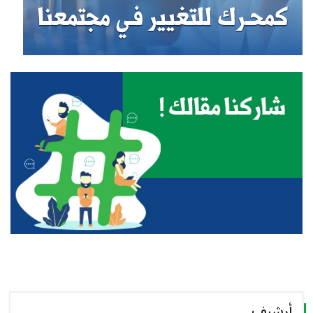
أرشيف