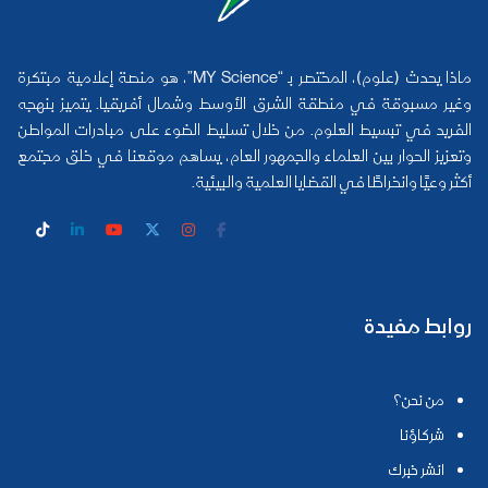
ماذا يحدث (علوم)، المختصر بـ “MY Science”، هو منصة إعلامية مبتكرة
وغير مسبوقة في منطقة الشرق الأوسط وشمال أفريقيا. يتميز بنهجه
الفريد في تبسيط العلوم. من خلال تسليط الضوء على مبادرات المواطن
وتعزيز الحوار بين العلماء والجمهور العام، يساهم موقعنا في خلق مجتمع
أكثر وعيًا وانخراطًا في القضايا العلمية والبيئية.
روابط مفيدة
من نحن؟
شركاؤنا
انشر خبرك