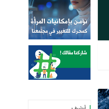
أرشيف