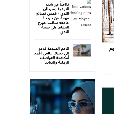
تزامناً مع شهر
التوعية بسرطان
الثدي - خمس نصائح
مهمة من خريجة
جامعة سانت جورج
للحفاظ على صحة
الثدي‎
وم
الأمم المتحدة تدعو
إلى تحرك عالمي أقوى
لمكافحة العواصف
الرملية والترابية