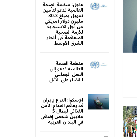
عاجل: منظمة الصحة
العالمية تدعو لتأمين
تمويل بمبلغ 30.3
مليون دولار أمريكي
من أجل الاستجابة
للأزمة الصحية
المتفاقمة في أنحاء
الشرق الأوسط
منظمة الصحة
العالمية تدعو إلى
العمل الجماعي
للقضاء على السُّل
الإسكوا: النزاع بإيران
قد يفاقم انعدام الأمن
الغذائي ليطال 5
ملايين شخص إضافي
في البلدان العربية