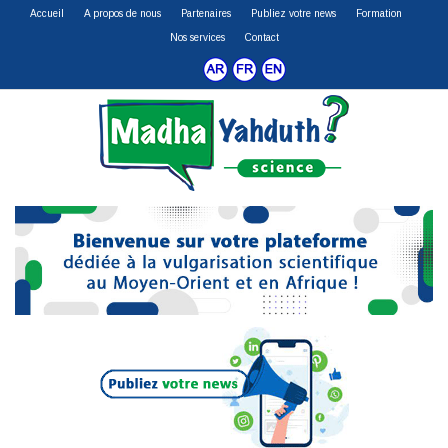
Accueil
A propos de nous
Partenaires
Publiez votre news
Formation
Nos services
Contact