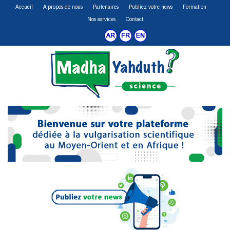
Accueil
A propos de nous
Partenaires
Publiez votre news
Formation
Nos services
Contact