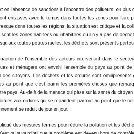
et en l’absence de sanctions à l’encontre des pollueurs, en plus 
 sont entassés avec le temps dans toutes les zones pour faire p
resque dans toutes les régions, la situation est critique et la col
ont les zones habitées ou inhabitées où il n’y a pas de déche
squ’aux toutes petites ruelles, les déchets sont présents partou
’inaction de l’ensemble des acteurs intervenant dans le secte
ues et ménagers ont envahi l’ensemble du pays au point de 
en des citoyens. Les déchets et les ordures sont omniprésents
ues au point que c’est parmi les premières choses que remar
tre pays. Au-delà de la menace qui pèse sur la santé du citoyen 
abitués aux ordures qui se répandent partout au point que le n
nement se réduit de jour en jour.
liqué des mesures fermes pour réduire la pollution et les déchet
’est qu’aujourd’hui que le problème est devenu hors de contrôl