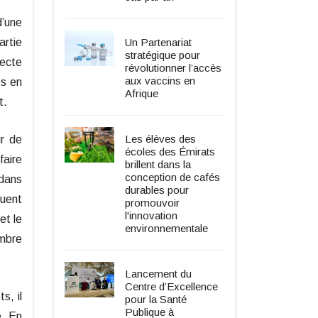
d’une
Un Partenariat
artie
stratégique pour
lecte
révolutionner l’accès
aux vaccins en
ts en
Afrique
t.
Les élèves des
ur de
écoles des Émirats
faire
brillent dans la
conception de cafés
 dans
durables pour
quent
promouvoir
l'innovation
et le
environnementale
ombre
Lancement du
Centre d’Excellence
s, il
pour la Santé
Publique à
e. En