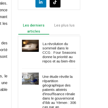
ales.
sence
rnant
t les
Les derniers
Les plus lus
articles
n des
La révolution du
sommeil dans le
porté
CCG : Four Seasons
 sont
donne la priorité au
repos et au bien-être
s, le
Une étude révèle la
répartition
, une
géographique des
patients atteints
table
d'insuffisance rénale
dans le gouvernorat
d'Ibb au Yémen : 306
cas par an