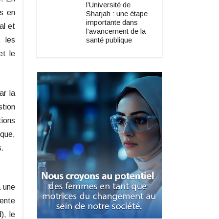
l’Université de
is en
Sharjah : une étape
importante dans
al et
l’avancement de la
santé publique
, les
et le
ar la
stion
tions
 que,
s.
à une
dente
), le