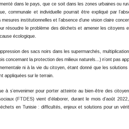
nté dans le pays, que ce soit dans les zones urbaines ou rur
ique, communale et individuelle pourrait être expliqué par l’ab
s mesures institutionnelles et l’absence d’une vision claire conce
pour résoudre le problème des déchets et amener les citoyens e
 cause écologique.
ression des sacs noirs dans les supermarchés, multiplicatio
lois concernant la protection des milieux naturels…) n’ont pas ap
nementale ni à la vie du citoyen, étant donné que les solutions
t appliquées sur le terrain.
ue à s’envenimer pour porter atteinte au bien-être des citoyen
ociaux (FTDES) vient d’élaborer, durant le mois d’août 2022
chets en Tunisie : difficultés, enjeux et solutions pour un véri