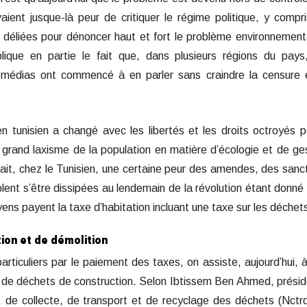
vaient jusque-là peur de critiquer le régime politique, y compr
 déliées pour dénoncer haut et fort le problème environnement
lique en partie le fait que, dans plusieurs régions du pays
s médias ont commencé à en parler sans craindre la censure 
 tunisien a changé avec les libertés et les droits octroyés p
us grand laxisme de la population en matière d’écologie et de ge
vait, chez le Tunisien, une certaine peur des amendes, des sanc
blent s’être dissipées au lendemain de la révolution étant donné
yens payent la taxe d’habitation incluant une taxe sur les déchet
ion et de démolition
articuliers par le paiement des taxes, on assiste, aujourd’hui, 
s de déchets de construction. Selon Ibtissem Ben Ahmed, prési
de collecte, de transport et de recyclage des déchets (Nctrd