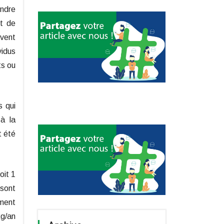
indre
et de
uvent
vidus
ts ou
s qui
 à la
t été
oit 1
 sont
ement
kg/an