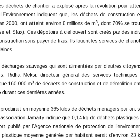
 déchets de chantier a explosé après la révolution pour atte
l’Environnement indiquent que, les déchets de construction 
3
an 2000, ont atteint environ 8 millions de m
, dont 70% se tro
se et Sfax). Ces dépotoirs à ciel ouvert sont créés par des indi
struction sans payer de frais. Ils louent les services de chario
laines.
 décharges sauvages qui sont alimentées par d’autres citoyen
es. Ridha Meksi, directeur général des services techniques
3
t que 160.000 m
de déchets de construction et de démolition on
e durant ces dernières années.
produirait en moyenne 365 kilos de déchets ménagers par an, s
 l’association Jamaity indique que 0,14 kg de déchets plastiques
ort publié par l’Agence nationale de protection de l’environn
 plastique moyenne générée par habitant serait d’environ 23 