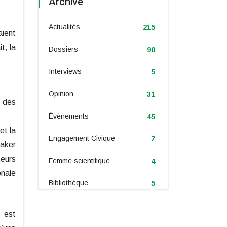
Archive
Actualités
215
ient
t, la
Dossiers
90
Interviews
5
Opinion
31
t des
Évènements
45
et la
Engagement Civique
7
Saker
teurs
Femme scientifique
4
onale
Bibliothèque
5
e est