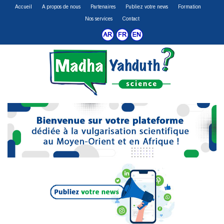
Accueil
A propos de nous
Partenaires
Publiez votre news
Formation
Nos services
Contact