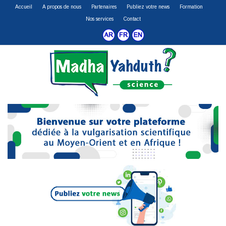
Accueil
A propos de nous
Partenaires
Publiez votre news
Formation
Nos services
Contact