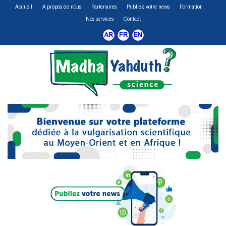
Accueil
A propos de nous
Partenaires
Publiez votre news
Formation
Nos services
Contact