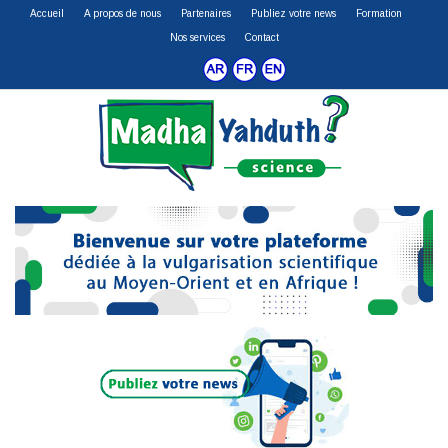
Accueil
A propos de nous
Partenaires
Publiez votre news
Formation
Nos services
Contact