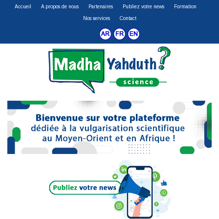
Accueil
A propos de nous
Partenaires
Publiez votre news
Formation
Nos services
Contact