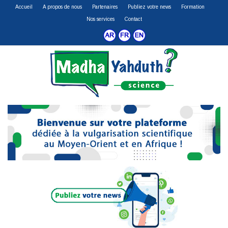
Accueil
A propos de nous
Partenaires
Publiez votre news
Formation
Nos services
Contact