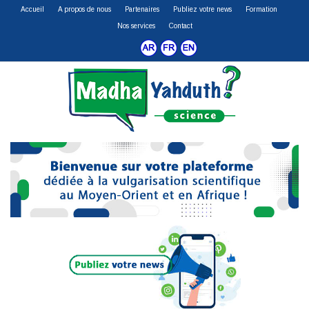
Accueil
A propos de nous
Partenaires
Publiez votre news
Formation
Nos services
Contact